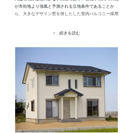
が市街地より強風と予測される立地条件であることか
ら、大きなデザイン窓を併したした室内バルコニー採用
しました。
1F床材には、カバサクラ無垢フローリング材を採用
+ 続きを読む
し、無垢の自然な色合い豊かな・・和室を併した『木の
空間。』となりました。外壁には、旭化成パワー ボー
ド37mmを採用する事で、耐久性・防火性・高断熱性・
透湿性・遮音性を実現し、木造でありながらまるで、鉄
筋コンクリート造であるかのような重量感 のある仕上
がりとなりました。