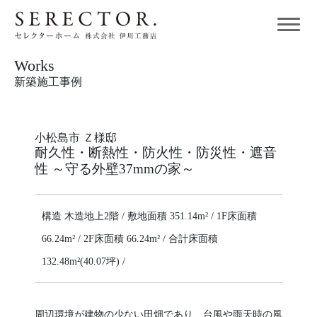
Works
新築施工事例
小松島市 Ｚ様邸
耐久性・断熱性・防火性・防災性・遮音
性 ～守る外壁37mmの家～
構造 木造地上2階 / 敷地面積 351.14m² / 1F床面積
66.24m² / 2F床面積 66.24m² / 合計床面積
132.48m²(40.07坪) /
周辺環境が建物の少ない田畑であり、台風や雨天時の風