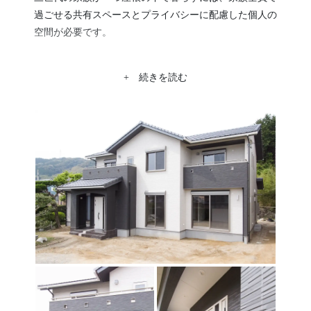
過ごせる共有スペースとプライバシーに配慮した個人の
空間が必要です。
広い敷地と庭園を活かして、リビングと杉化粧梁天井の
ダイニングキッチンを一間に出来る、眺めのよい安らぎ
+ 続きを読む
『木の空間。』を設計しました。
２階には個人の意見を尊重した8畳から9.4畳の広めの個
室を備え、それぞれ好みのクロスを配置しオリジナリテ
ィーをだしました。
玄関には大容量のシューズクロークを提案し、来客から
家族の靴や小物が見えにくいよう設計しました。
玄関から入ってすぐの南向きの真壁和室はお客様を通す
客間として設計、その窓からは庭園が見わたせ、檜材と
真新しい畳の香りが心地良い、施主様のこだわりが詰ま
ったおもてなしの空間に仕上がりました。
また、家族全員が溺愛するペットの猫のための設備も充
実させ、猫用出入り口と猫用洗面トイレ、デザイン柱に
は麻紐を巻きつけた猫爪研ぎ等を提案配置することで施
主様、猫ちゃんにも喜んで頂けました。