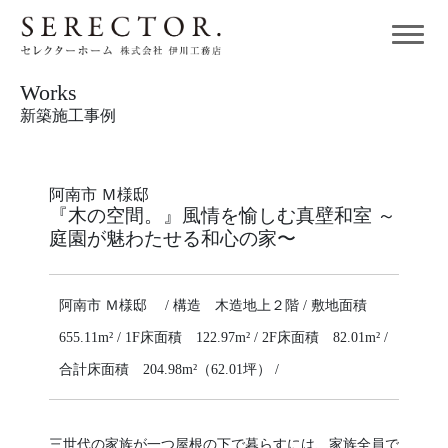
Works
新築施工事例
阿南市 Ｍ様邸
『木の空間。』風情を愉しむ真壁和室 ～
庭園が魅わたせる和心の家〜
阿南市 Ｍ様邸 / 構造 木造地上２階 / 敷地面積
655.11m² / 1F床面積 122.97m² / 2F床面積 82.01m² /
合計床面積 204.98m²（62.01坪） /
三世代の家族が一つ屋根の下で暮らすには、家族全員で