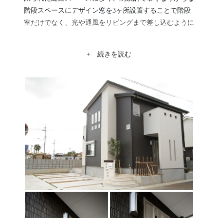
階段スペースにデザイン窓を3ヶ所設置することで階段
室だけでなく、光や通風をリビングまで差し込むように
配慮しました。さらに階段材の蹴込部位を壁クロス同様
のホワイト色を採用することで、リビングから繋がりの
+ 続きを読む
ある開放的で明るいイメージを演出しました。
玄関ポーチの上部に2階廊下からのバルコニー配置する
事で両共に奥行きのあるスペースを確保しました。ま
た、隣接する建物からの視線の交差がないように壁を高
くすることで、洗濯物やプライバシーにも配慮しまし
た。
室内の壁クロスには、一部にモダンカラーを配置し変化
をもたらすことで空間の演出と明るさを強調する仕上げ
としました。
外観は内装色とは対照的な白･黒の交互2色を配置し、重
厚感ある中にもモダンでスタイリッシュな仕上がりとな
りました。