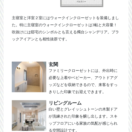
主寝室と洋室２室にはウォークインクローゼットを装備しまし
た。特に主寝室のウォークインクローゼットは3帖と大容量！
吹抜けには邸宅のシンボルとも言える燭台シャンデリア。ブラ
ックアイアンとも相性抜群です。
玄関
ファミリークローゼットには、外出時に
必要な上着やベビーカー、アウトドアグ
ッズなどを収納できるので、来客をすっ
きりした印象でお迎えできます。
リビングルーム
白い壁とグレイッシュトーンの木製ドア
が洗練された印象を醸し出します。スキ
ップフロアにいる家族の気配が感じられ
る空間設計です。