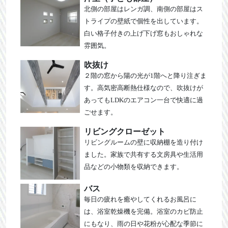
北側の部屋はレンガ調、南側の部屋はス
トライプの壁紙で個性を出しています。
白い格子付きの上げ下げ窓もおしゃれな
雰囲気。
吹抜け
２階の窓から陽の光が1階へと降り注ぎま
す。高気密高断熱仕様なので、吹抜けが
あってもLDKのエアコン一台で快適に過
ごせます。
リビングクローゼット
リビングルームの壁に収納棚を造り付け
ました。家族で共有する文房具や生活用
品などの小物類を収納できます。
バス
毎日の疲れを癒やしてくれるお風呂に
は、浴室乾燥機を完備。浴室のカビ防止
にもなり、雨の日や花粉が心配な季節に