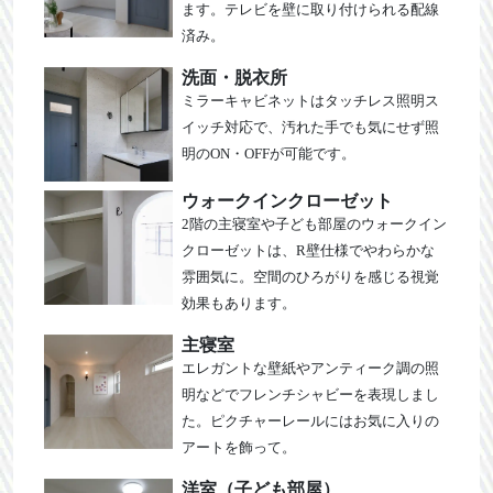
ます。テレビを壁に取り付けられる配線
済み。
洗面・脱衣所
ミラーキャビネットはタッチレス照明ス
イッチ対応で、汚れた手でも気にせず照
明のON・OFFが可能です。
ウォークインクローゼット
2階の主寝室や子ども部屋のウォークイン
クローゼットは、R壁仕様でやわらかな
雰囲気に。空間のひろがりを感じる視覚
効果もあります。
主寝室
エレガントな壁紙やアンティーク調の照
明などでフレンチシャビーを表現しまし
た。ピクチャーレールにはお気に入りの
アートを飾って。
洋室（子ども部屋）